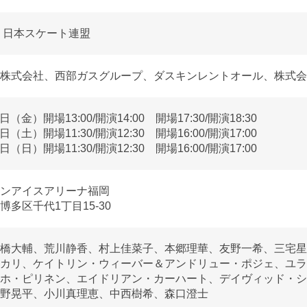
 日本スケート連盟
株式会社、
西部ガスグループ、
ダスキンレントオール、
株式会
12日（金）
開場13:00/開演14:00
開場17:30/開演18:30
13日（土）
開場11:30/開演12:30
開場16:00/開演17:00
14日（日）
開場11:30/開演12:30
開場16:00/開演17:00
ンアイスアリーナ福岡
多区千代1丁目15-30
橋大輔、
荒川静香、
村上佳菜子、
本郷理華、
友野一希、
三宅星
カリ、
ケイトリン・ウィーバー＆アンドリュー・ポジェ、
ユラ
ホ・ピリネン、
エイドリアン・カーハート、
デイヴィッド・シ
野晃平、
小川真理恵、
中西樹希、
森口澄士